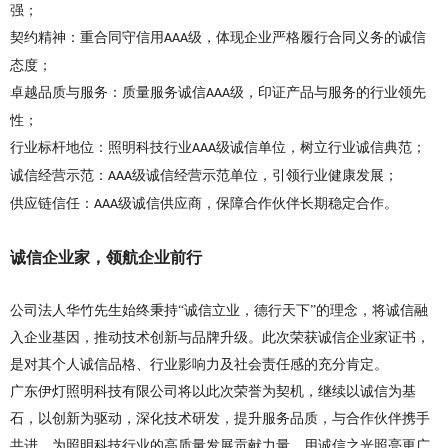
强；
契约精神：重合同守信用
级，体现企业严格履行合同义务的诚信
AAA
态度；
卓越品质与服务：质量服务诚信
级，印证产品与服务的行业领先
AAA
性；
行业标杆地位：照明科技行业
级诚信单位，树立行业诚信典范；
AAA
诚信经营示范：
级诚信经营示范单位，引领行业健康发展；
AAA
供应链信任：
级诚信供应商，保障合作伙伴长期稳定合作。
AAA
诚信企业家，领航企业前行
公司法人华竹先生始终秉持
“诚信立业，德行天下”的理念，将诚信融
入企业基因，推动技术创新与品牌升级。此次荣获诚信企业家证书，
是对其个人诚信品格、行业影响力及社会责任感的充分肯定。
广东伊灯照明科技有限公司将以此次荣誉为契机，继续以诚信为基
石，以创新为驱动，深化技术研发，提升服务品质，与合作伙伴携手
共进，为照明科技行业的高质量发展贡献力量，用诚信之光照亮更广