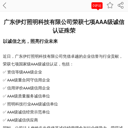
0评论
广东伊灯照明科技有限公司荣获七项AAA级诚信
认证殊荣
以诚信之光，照亮行业未来
近日，广东伊灯照明科技有限公司凭借卓越的企业信誉与行业贡献，
荣获七项国家级
级诚信认证，包括：
AAA
✅
资信等级
级企业
AAA
✅
级重合同守信用企业
AAA
✅
信用评价
级信用企业
AAA
✅
级质量服务诚信单位
AAA
✅
照明科技行业
级诚信单位
AAA
✅
级诚信经营示范单位
AAA
✅
级诚信供应商
AAA